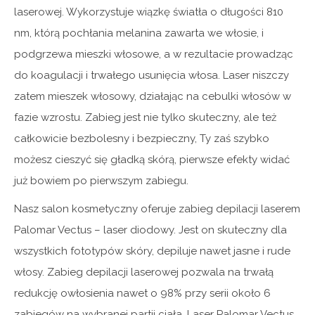
laserowej. Wykorzystuje wiązkę światła o długości 810
nm, którą pochłania melanina zawarta we włosie, i
podgrzewa mieszki włosowe, a w rezultacie prowadząc
do koagulacji i trwałego usunięcia włosa. Laser niszczy
zatem mieszek włosowy, działając na cebulki włosów w
fazie wzrostu. Zabieg jest nie tylko skuteczny, ale też
całkowicie bezbolesny i bezpieczny, Ty zaś szybko
możesz cieszyć się gładką skórą, pierwsze efekty widać
już bowiem po pierwszym zabiegu.
Nasz salon kosmetyczny oferuje zabieg depilacji laserem
Palomar Vectus – laser diodowy. Jest on skuteczny dla
wszystkich fototypów skóry, depiluje nawet jasne i rude
włosy. Zabieg depilacji laserowej pozwala na trwałą
redukcję owłosienia nawet o 98% przy serii około 6
zabiegów na wybranej partii ciała. Laser Palomar Vectus